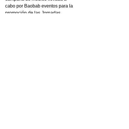
cabo por Baobab eventos para la 
promoción de las Jornadas
Etiquetas:
prensa
medios
japonesas
Comentarios
Escribir un comentario...