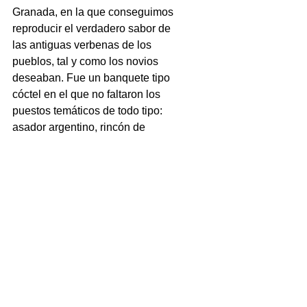
Granada, en la que conseguimos 
reproducir el verdadero sabor de 
las antiguas verbenas de los 
pueblos, tal y como los novios 
deseaban. Fue un banquete tipo 
cóctel en el que no faltaron los 
puestos temáticos de todo tipo: 
asador argentino, rincón de 
quesos, bañera de cervezas 
artesanales, carrito de helados... 
Etiquetas:
boda
carmen de los mártires
verbena