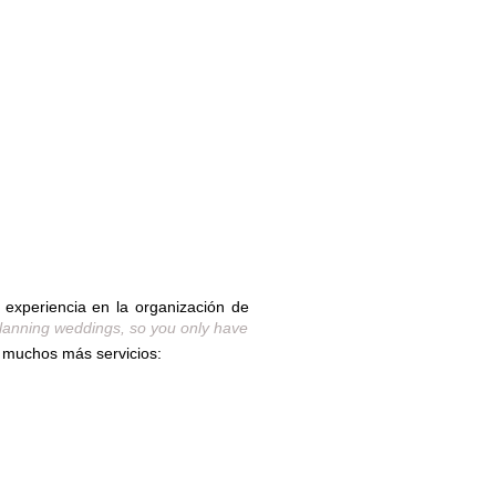
experiencia en la organización de
planning weddings, so you only have
a muchos más servicios: