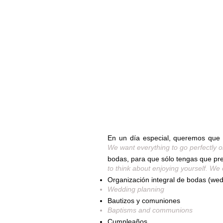
En un día especial, queremos que 
We want everything to go perfectly 
bodas, para que sólo tengas que pre
to think about enjoying yourself. We
Organización integral de bodas (wed
Wedding planning
Bautizos y comuniones
Baptisms and communions
Cumpleaños