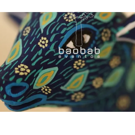
I
Eve
Soc