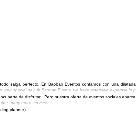
todo salga perfecto. En Baobab Eventos contamos con una dilatada 
on your special day. At Baobab Events, we have extensive expertise in 
ocuparte de disfrutar . Pero nuestra oferta de eventos sociales abarc
 offer many more services:
ding planner)